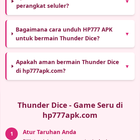
▼
perangkat seluler?
Bagaimana cara unduh HP777 APK
▼
untuk bermain Thunder Dice?
Apakah aman bermain Thunder Dice
▼
di hp777apk.com?
Thunder Dice - Game Seru di
hp777apk.com
Atur Taruhan Anda
1