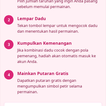
Pilih jumlah taruhan yang ingin Anda pasang
sebelum memulai permainan.
Lempar Dadu
2
Tekan tombol lempar untuk mengocok dadu
dan menentukan hasil permainan.
Kumpulkan Kemenangan
3
Jika kombinasi dadu cocok dengan pola
pemenang, hadiah akan otomatis masuk ke
akun Anda.
Mainkan Putaran Gratis
4
Dapatkan putaran gratis dengan
mengumpulkan simbol petir selama
permainan.