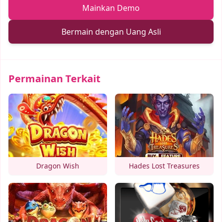
Mainkan Demo
Bermain dengan Uang Asli
Permainan Terkait
Dragon Wish
Hades Lost Treasures