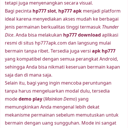
tetapi juga menyenangkan secara visual.
Bagi pecinta
hp777 slot
,
hp777 apk
menjadi platform
ideal karena menyediakan akses mudah ke berbagai
jenis permainan berkualitas tinggi termasuk
Thunder
Dice
. Anda bisa melakukan
hp777 download
aplikasi
resmi di situs
hp777apk.com
dan langsung mulai
bermain tanpa ribet. Tersedia juga versi
apk hp777
yang kompatibel dengan semua perangkat Android,
sehingga Anda bisa nikmati keseruan bermain kapan
saja dan di mana saja.
Selain itu, bagi yang ingin mencoba peruntungan
tanpa harus mengeluarkan modal dulu, tersedia
mode
demo play
(
Mainkan Demo
) yang
memungkinkan Anda mengenal lebih dekat
mekanisme permainan sebelum memutuskan untuk
bermain dengan uang sungguhan. Mode ini sangat