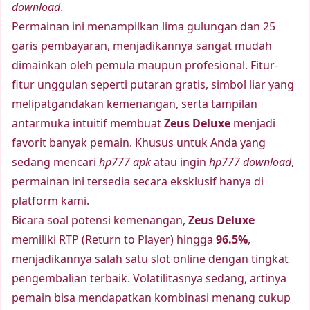
download
.
Permainan ini menampilkan lima gulungan dan 25
garis pembayaran, menjadikannya sangat mudah
dimainkan oleh pemula maupun profesional. Fitur-
fitur unggulan seperti putaran gratis, simbol liar yang
melipatgandakan kemenangan, serta tampilan
antarmuka intuitif membuat
Zeus Deluxe
menjadi
favorit banyak pemain. Khusus untuk Anda yang
sedang mencari
hp777 apk
atau ingin
hp777 download
,
permainan ini tersedia secara eksklusif hanya di
platform kami.
Bicara soal potensi kemenangan,
Zeus Deluxe
memiliki RTP (Return to Player) hingga
96.5%
,
menjadikannya salah satu slot online dengan tingkat
pengembalian terbaik. Volatilitasnya sedang, artinya
pemain bisa mendapatkan kombinasi menang cukup