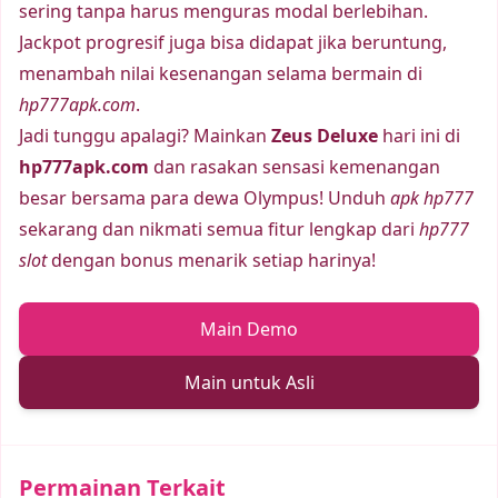
sering tanpa harus menguras modal berlebihan.
Jackpot progresif juga bisa didapat jika beruntung,
menambah nilai kesenangan selama bermain di
hp777apk.com
.
Jadi tunggu apalagi? Mainkan
Zeus Deluxe
hari ini di
hp777apk.com
dan rasakan sensasi kemenangan
besar bersama para dewa Olympus! Unduh
apk hp777
sekarang dan nikmati semua fitur lengkap dari
hp777
slot
dengan bonus menarik setiap harinya!
Main Demo
Main untuk Asli
Permainan Terkait