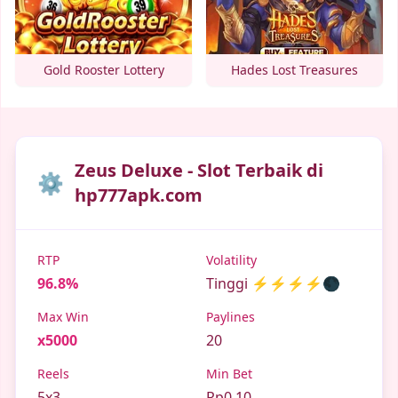
Gold Rooster Lottery
Hades Lost Treasures
Zeus Deluxe - Slot Terbaik di
⚙️
hp777apk.com
RTP
Volatility
96.8%
Tinggi ⚡⚡⚡⚡🌑
Max Win
Paylines
x5000
20
Reels
Min Bet
5x3
Rp0.10