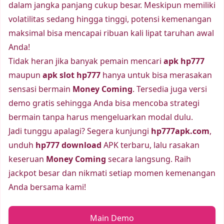
dalam jangka panjang cukup besar. Meskipun memiliki
volatilitas sedang hingga tinggi, potensi kemenangan
maksimal bisa mencapai ribuan kali lipat taruhan awal
Anda!
Tidak heran jika banyak pemain mencari
apk hp777
maupun
apk slot hp777
hanya untuk bisa merasakan
sensasi bermain
Money Coming
. Tersedia juga versi
demo gratis sehingga Anda bisa mencoba strategi
bermain tanpa harus mengeluarkan modal dulu.
Jadi tunggu apalagi? Segera kunjungi
hp777apk.com
,
unduh
hp777 download
APK terbaru, lalu rasakan
keseruan
Money Coming
secara langsung. Raih
jackpot besar dan nikmati setiap momen kemenangan
Anda bersama kami!
Main Demo