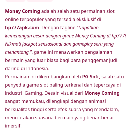
Money Coming
adalah salah satu permainan slot
online terpopuler yang tersedia eksklusif di
hp777apk.com
. Dengan tagline
"Dapatkan
kemenangan besar dengan game Money Coming di hp777!
Nikmati jackpot sensasional dan gameplay seru yang
menantang."
, game ini menawarkan pengalaman
bermain yang luar biasa bagi para penggemar judi
daring di Indonesia.
Permainan ini dikembangkan oleh
PG Soft
, salah satu
penyedia game slot paling terkenal dan tepercaya di
industri iGaming. Desain visual dari
Money Coming
sangat memukau, dilengkapi dengan animasi
berkualitas tinggi serta efek suara yang mendalam,
menciptakan suasana bermain yang benar-benar
imersif.