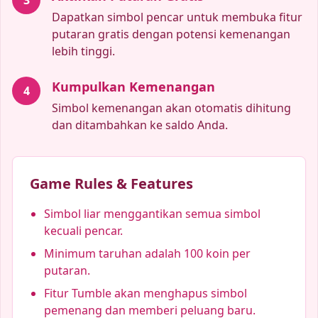
3
Dapatkan simbol pencar untuk membuka fitur
putaran gratis dengan potensi kemenangan
lebih tinggi.
Kumpulkan Kemenangan
4
Simbol kemenangan akan otomatis dihitung
dan ditambahkan ke saldo Anda.
Game Rules & Features
Simbol liar menggantikan semua simbol
kecuali pencar.
Minimum taruhan adalah 100 koin per
putaran.
Fitur Tumble akan menghapus simbol
pemenang dan memberi peluang baru.