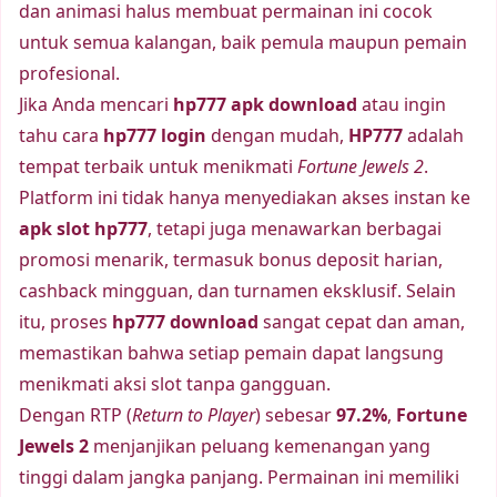
dan animasi halus membuat permainan ini cocok
untuk semua kalangan, baik pemula maupun pemain
profesional.
Jika Anda mencari
hp777 apk download
atau ingin
tahu cara
hp777 login
dengan mudah,
HP777
adalah
tempat terbaik untuk menikmati
Fortune Jewels 2
.
Platform ini tidak hanya menyediakan akses instan ke
apk slot hp777
, tetapi juga menawarkan berbagai
promosi menarik, termasuk bonus deposit harian,
cashback mingguan, dan turnamen eksklusif. Selain
itu, proses
hp777 download
sangat cepat dan aman,
memastikan bahwa setiap pemain dapat langsung
menikmati aksi slot tanpa gangguan.
Dengan RTP (
Return to Player
) sebesar
97.2%
,
Fortune
Jewels 2
menjanjikan peluang kemenangan yang
tinggi dalam jangka panjang. Permainan ini memiliki