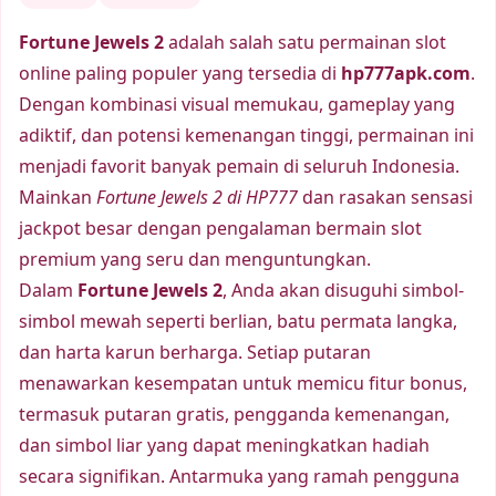
Fortune Jewels 2
adalah salah satu permainan slot
online paling populer yang tersedia di
hp777apk.com
.
Dengan kombinasi visual memukau, gameplay yang
adiktif, dan potensi kemenangan tinggi, permainan ini
menjadi favorit banyak pemain di seluruh Indonesia.
Mainkan
Fortune Jewels 2 di HP777
dan rasakan sensasi
jackpot besar dengan pengalaman bermain slot
premium yang seru dan menguntungkan.
Dalam
Fortune Jewels 2
, Anda akan disuguhi simbol-
simbol mewah seperti berlian, batu permata langka,
dan harta karun berharga. Setiap putaran
menawarkan kesempatan untuk memicu fitur bonus,
termasuk putaran gratis, pengganda kemenangan,
dan simbol liar yang dapat meningkatkan hadiah
secara signifikan. Antarmuka yang ramah pengguna