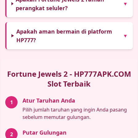
▼
perangkat seluler?
Apakah aman bermain di platform
▼
HP777?
Fortune Jewels 2 - HP777APK.COM
Slot Terbaik
Atur Taruhan Anda
1
Pilih jumlah taruhan yang ingin Anda pasang
sebelum memutar gulungan.
Putar Gulungan
2