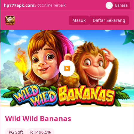
hp777apk.com
Slot Online Terbaik
Bahasa
Masuk
Daftar Sekarang
▶
Wild Wild Bananas
PG Soft
RTP 96.5%