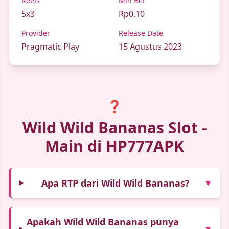
Reels
Min Bet
5x3
Rp0.10
Provider
Release Date
Pragmatic Play
15 Agustus 2023
❓
Wild Wild Bananas Slot -
Main di HP777APK
Apa RTP dari Wild Wild Bananas?
▼
Apakah Wild Wild Bananas punya