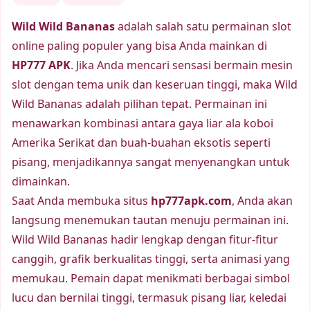
Wild Wild Bananas
adalah salah satu permainan slot
online paling populer yang bisa Anda mainkan di
HP777 APK
. Jika Anda mencari sensasi bermain mesin
slot dengan tema unik dan keseruan tinggi, maka Wild
Wild Bananas adalah pilihan tepat. Permainan ini
menawarkan kombinasi antara gaya liar ala koboi
Amerika Serikat dan buah-buahan eksotis seperti
pisang, menjadikannya sangat menyenangkan untuk
dimainkan.
Saat Anda membuka situs
hp777apk.com
, Anda akan
langsung menemukan tautan menuju permainan ini.
Wild Wild Bananas hadir lengkap dengan fitur-fitur
canggih, grafik berkualitas tinggi, serta animasi yang
memukau. Pemain dapat menikmati berbagai simbol
lucu dan bernilai tinggi, termasuk pisang liar, keledai