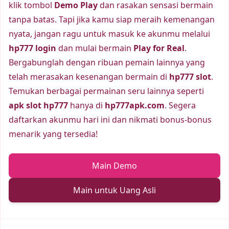
klik tombol
Demo Play
dan rasakan sensasi bermain
tanpa batas. Tapi jika kamu siap meraih kemenangan
nyata, jangan ragu untuk masuk ke akunmu melalui
hp777 login
dan mulai bermain
Play for Real
.
Bergabunglah dengan ribuan pemain lainnya yang
telah merasakan kesenangan bermain di
hp777 slot
.
Temukan berbagai permainan seru lainnya seperti
apk slot hp777
hanya di
hp777apk.com
. Segera
daftarkan akunmu hari ini dan nikmati bonus-bonus
menarik yang tersedia!
Main Demo
Main untuk Uang Asli