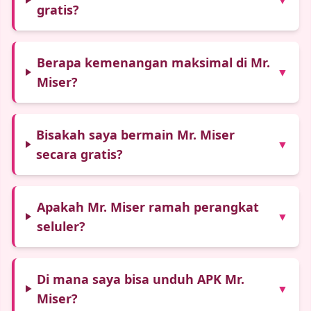
▼
gratis?
Berapa kemenangan maksimal di Mr.
▼
Miser?
Bisakah saya bermain Mr. Miser
▼
secara gratis?
Apakah Mr. Miser ramah perangkat
▼
seluler?
Di mana saya bisa unduh APK Mr.
▼
Miser?