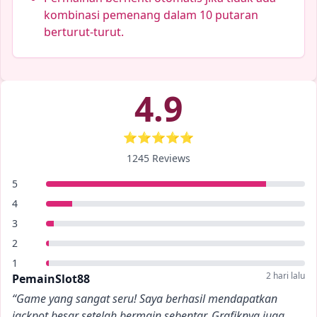
kombinasi pemenang dalam 10 putaran
berturut-turut.
4.9
⭐⭐⭐⭐⭐
1245 Reviews
5
4
3
2
1
2 hari lalu
PemainSlot88
“Game yang sangat seru! Saya berhasil mendapatkan
jackpot besar setelah bermain sebentar. Grafiknya juga