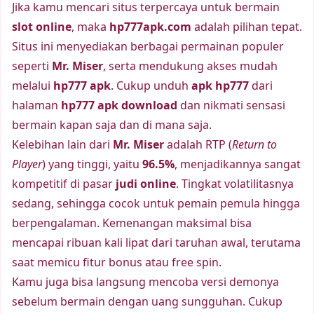
Jika kamu mencari situs terpercaya untuk bermain
slot online
, maka
hp777apk.com
adalah pilihan tepat.
Situs ini menyediakan berbagai permainan populer
seperti
Mr. Miser
, serta mendukung akses mudah
melalui
hp777 apk
. Cukup unduh
apk hp777
dari
halaman
hp777 apk download
dan nikmati sensasi
bermain kapan saja dan di mana saja.
Kelebihan lain dari
Mr. Miser
adalah RTP (
Return to
Player
) yang tinggi, yaitu
96.5%
, menjadikannya sangat
kompetitif di pasar
judi online
. Tingkat volatilitasnya
sedang, sehingga cocok untuk pemain pemula hingga
berpengalaman. Kemenangan maksimal bisa
mencapai ribuan kali lipat dari taruhan awal, terutama
saat memicu fitur bonus atau free spin.
Kamu juga bisa langsung mencoba versi demonya
sebelum bermain dengan uang sungguhan. Cukup