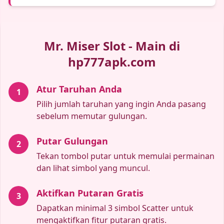
Mr. Miser Slot - Main di
hp777apk.com
Atur Taruhan Anda
1
Pilih jumlah taruhan yang ingin Anda pasang
sebelum memutar gulungan.
Putar Gulungan
2
Tekan tombol putar untuk memulai permainan
dan lihat simbol yang muncul.
Aktifkan Putaran Gratis
3
Dapatkan minimal 3 simbol Scatter untuk
mengaktifkan fitur putaran gratis.