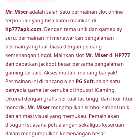
Mr. Miser
adalah salah satu permainan slot online
terpopuler yang bisa kamu mainkan di
hp777apk.com
. Dengan tema unik dan gameplay
seru, permainan ini menawarkan pengalaman
bermain yang luar biasa dengan peluang
kemenangan tinggi. Mainkan slot
Mr. Miser
di
HP777
dan dapatkan jackpot besar bersama pengalaman
gaming terbaik. Akses mudah, menang banyak!
Permainan ini dirancang oleh
PG Soft
, salah satu
penyedia game terkemuka di industri iGaming.
Dikenal dengan grafis berkualitas tinggi dan fitur-fitur
menarik,
Mr. Miser
menampilkan simbol-simbol unik
dan animasi visual yang memukau. Pemain akan
disuguhi suasana petualangan sekaligus keseruan
dalam mengumpulkan kemenangan besar.